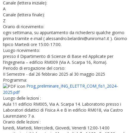
Canale (lettera iniziale):
A
Canale (lettera finale):
Z
Orario di ricevimento:
ogni settimana, su appuntamento da richiedersi qualche giorno
prima tramite e-mail ( alessandro.belardini@uniroma1.it ). Giorno
tipico Martedi ore 15:00-17:00.
Luogo ricevimento:
presso il Dipartimento di Scienze di Base ed Applicate per
l’Ingegneria – edificio RM009 (Via A. Scarpa 16, Roma).
Periodo di erogazione del corso:
II Semestre - dal 26 febbraio 2025 al 30 maggio 2025
Programma:
Prog_preliminare_ING_ELETTR_COM_fis1_2024-
2025.pdf
Luogo delle lezioni :
Aula 11 edificio RM005, Via A. Scarpa 14. Laboratorio presso i
Laboratori didattici di Fisica A e B in edificio RM018, via Castro
Laurenziano 7 a.
Orario delle lezioni :
lunedi, Martedi, Mercoledi, Giovedi, Venerdi 12:00-14:00