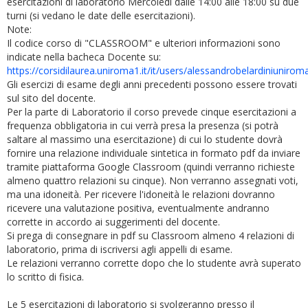
esercitazioni di laboratorio Mercoledi dalle 14:00 alle 18:00 su due
turni (si vedano le date delle esercitazioni).
Note:
Il codice corso di "CLASSROOM" e ulteriori informazioni sono
indicate nella bacheca Docente su:
https://corsidilaurea.uniroma1.it/it/users/alessandrobelardiniuniroma
Gli esercizi di esame degli anni precedenti possono essere trovati
sul sito del docente.
Per la parte di Laboratorio il corso prevede cinque esercitazioni a
frequenza obbligatoria in cui verrà presa la presenza (si potrà
saltare al massimo una esercitazione) di cui lo studente dovrà
fornire una relazione individuale sintetica in formato pdf da inviare
tramite piattaforma Google Classroom (quindi verranno richieste
almeno quattro relazioni su cinque). Non verranno assegnati voti,
ma una idoneità. Per ricevere l'idoneità le relazioni dovranno
ricevere una valutazione positiva, eventualmente andranno
corrette in accordo ai suggerimenti del docente.
Si prega di consegnare in pdf su Classroom almeno 4 relazioni di
laboratorio, prima di iscriversi agli appelli di esame.
Le relazioni verranno corrette dopo che lo studente avrà superato
lo scritto di fisica.
Le 5 esercitazioni di laboratorio si svolgeranno presso il