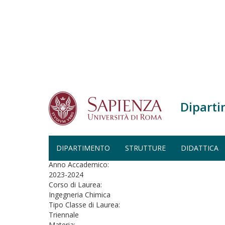
Salta al contenuto principale
Diparti
Home
Geometria - Ingegneria Chimica (A.A. 2023-202
GEOMETRIA - INGEGNERIA CH
DIPARTIMENTO
STRUTTURE
DIDATTICA
Anno Accademico:
2023-2024
Corso di Laurea:
Ingegneria Chimica
Tipo Classe di Laurea:
Triennale
Materia: