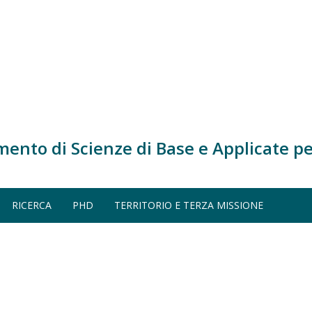
mento di Scienze di Base e Applicate pe
4)
IMICA (A.A. 2023-2024)
RICERCA
PHD
TERRITORIO E TERZA MISSIONE