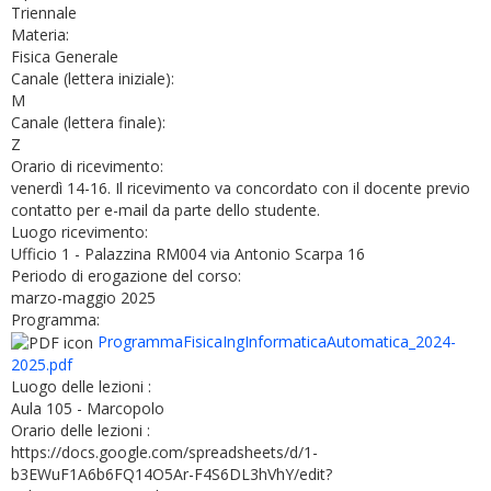
Triennale
Materia:
Fisica Generale
Canale (lettera iniziale):
M
Canale (lettera finale):
Z
Orario di ricevimento:
venerdì 14-16. Il ricevimento va concordato con il docente previo
contatto per e-mail da parte dello studente.
Luogo ricevimento:
Ufficio 1 - Palazzina RM004 via Antonio Scarpa 16
Periodo di erogazione del corso:
marzo-maggio 2025
Programma:
ProgrammaFisicaIngInformaticaAutomatica_2024-
2025.pdf
Luogo delle lezioni :
Aula 105 - Marcopolo
Orario delle lezioni :
https://docs.google.com/spreadsheets/d/1-
b3EWuF1A6b6FQ14O5Ar-F4S6DL3hVhY/edit?