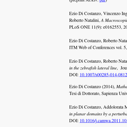
Ezio Di Costanzo, Vincenzo Ing
Roberto Natalini,
A Macroscopic
PLoS ONE 11(9): e0162553, 2
Ezio Di Costanzo
,
Roberto Nata
ITM Web of Conferences vol. 5
Ezio Di Costanzo
,
Roberto Nata
in the zebrafish lateral line
, Jou
DOI:
10.1007/s00285-014-0812
Ezio Di Costanzo
(2014),
Mathe
Tesi di Dottorato, Sapienza Uni
Ezio Di Costanzo
, Addolorata 
in planar domains by a perturb
D
OI:
10.1016/j.camwa.2011.10