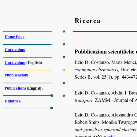
Ricerca
Home Page
Curriculum
Pubblicazioni scientifiche e
Ezio Di Costanzo
,
Marta Menci,
Curriculum
(English)
continuum chemotaxis
,
Discret
Pubblicazioni
Series B, vol. 25(1), pp. 443-4
Publications
(English)
Ezio Di Costanzo, Abdul I. Bara
transport
, ZAMM - Journal of A
Didattica
Ezio Di Costanzo, Alessandro Gi
Robert Smits, Monika Twarogo
and growth as spheroid cluster
(
preprint
ArXiv:
pdf
)