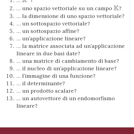
R
\mathbb
…
?
K
R^n
\math
… uno spazio vettoriale su un campo
?
K
… la dimensione di uno spazio vettoriale?
… un sottospazio vettoriale?
… un sottospazio affine?
… un’applicazione lineare?
… la matrice associata ad un’applicazione
lineare in due basi date?
… una matrice di cambiamento di base?
… il nucleo di un’applicazione lineare?
… l’immagine di una funzione?
… il determinante?
… un prodotto scalare?
… un autovettore di un endomorfismo
lineare?