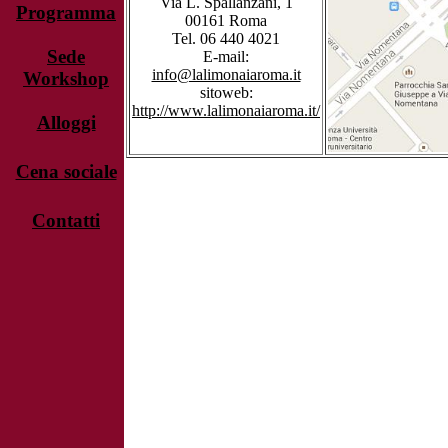
Via L. Spallanzani, 1
Programma
00161 Roma
Tel.
06 440 4021
Sede
E-mail:
info@lalimonaiaroma.it
Workshop
sitoweb:
http://www.lalimonaiaroma.it/
Alloggi
Cena sociale
Contatti