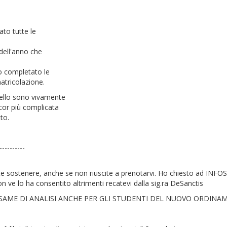
ato tutte le
 dell'anno che
no completato le
atricolazione.
ppello sono vivamente
ncor più complicata
to.
----------
ovete sostenere, anche se non riuscite a prenotarvi. Ho chiesto ad IN
on ve lo ha consentito altrimenti recatevi dalla sig.ra DeSanctis
ESAME DI ANALISI ANCHE PER GLI STUDENTI DEL NUOVO ORDINA