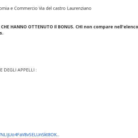
onomia e Commercio Via del castro Laurenziano
HE HANNO OTTENUTO Il BONUS. CHI non compare nell'elenco h
s.
NE DEGLI APPELLI :
VNLIjUo4FaV8vSELUnSkt8OK...