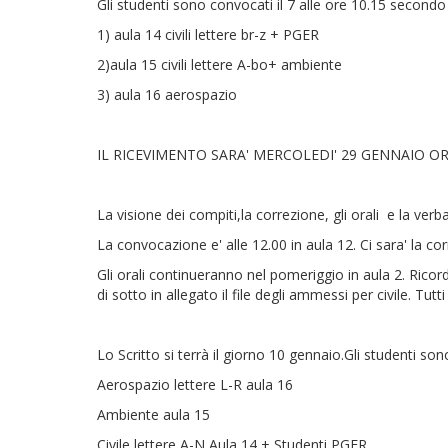
Gli studenti sono convocati il 7 alle ore 10.15 secondo
1) aula 14 civili lettere br-z + PGER
2)aula 15 civili lettere A-bo+ ambiente
3) aula 16 aerospazio
IL RICEVIMENTO SARA' MERCOLEDI' 29 GENNAIO OR
La visione dei compiti,la correzione, gli orali e la ve
La convocazione e' alle 12.00 in aula 12. Ci sara' la co
Gli orali continueranno nel pomeriggio in aula 2. Ricord
di sotto in allegato il file degli ammessi per civile. T
Lo Scritto si terrà il giorno 10 gennaio.Gli studenti s
Aerospazio lettere L-R aula 16
Ambiente aula 15
Civile lettere A-N Aula 14 + Studenti PGER