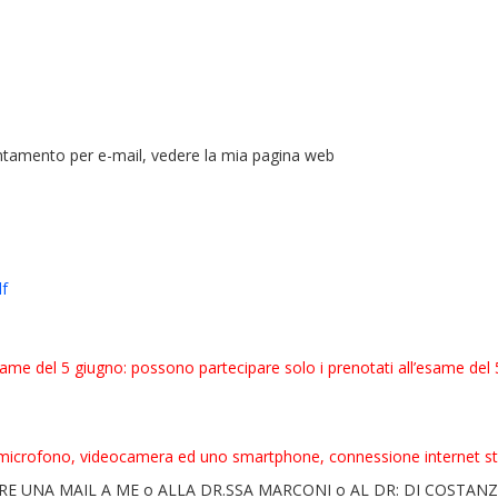
untamento per e-mail, vedere la mia pagina web
df
same del 5 giugno: possono partecipare solo i prenotati all’esame del 5
 microfono, videocamera ed uno smartphone, connessione internet sta
E UNA MAIL A ME o ALLA DR.SSA MARCONI o AL DR: DI COSTAN