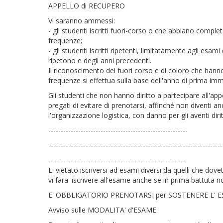
APPELLO di RECUPERO
Vi saranno ammessi:
- gli studenti iscritti fuori-corso o che abbiano complet
frequenze;
- gli studenti iscritti ripetenti, limitatamente agli esami
ripetono e degli anni precedenti.
Il riconoscimento dei fuori corso e di coloro che han
frequenze si effettua sulla base dell'anno di prima imm
Gli studenti che non hanno diritto a partecipare all'a
pregati di evitare di prenotarsi, affinché non diventi a
l'organizzazione logistica, con danno per gli aventi dirit
--------------------------------------------------------
----------------------------------------------------------------------
-------------------------------------------------------
E' vietato iscriversi ad esami diversi da quelli che d
vi fara' iscrivere all'esame anche se in prima battuta n
E' OBBLIGATORIO PRENOTARSI per SOSTENERE L' 
Avviso sulle MODALITA' d'ESAME