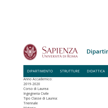
Salta al contenuto principale
Diparti
Home
Analisi Matematica I - Ingegneria Civile (A.A. 2
ANALISI MATEMATICA I - ING
DIPARTIMENTO
STRUTTURE
DIDATTICA
Anno Accademico:
2019-2020
Corso di Laurea:
Ingegneria Civile
Tipo Classe di Laurea:
Triennale
Materia: