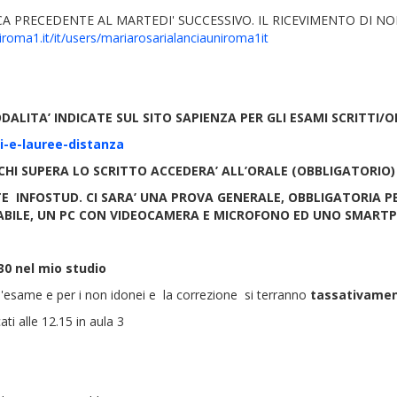
PRECEDENTE AL MARTEDI' SUCCESSIVO. IL RICEVIMENTO DI NO
niroma1.it/it/users/mariarosarialanciauniroma1it
LITA’ INDICATE SUL SITO SAPIENZA PER GLI ESAMI SCRITTI/O
i-e-lauree-distanza
CHI SUPERA LO SCRITTO ACCEDERA’ ALL’ORALE (OBBLIGATORIO) 
INFOSTUD. CI SARA’ UNA PROVA GENERALE, OBBLIGATORIA PER 
ABILE, UN PC CON VIDEOCAMERA E MICROFONO ED UNO SMART
30 nel mio studio
l'esame e per i non idonei e la correzione si terranno
tassativamen
i alle 12.15 in aula 3