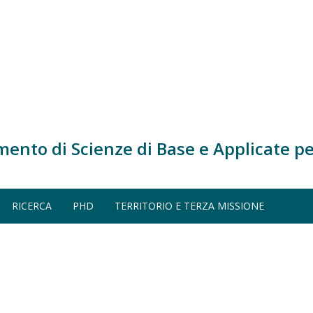
mento di Scienze di Base e Applicate pe
019-2020)
EGNERIA CIVILE (A.A. 2019-2020)
RICERCA
PHD
TERRITORIO E TERZA MISSIONE