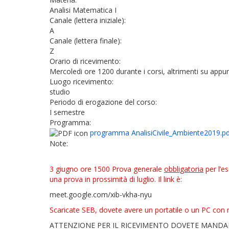
Analisi Matematica I
Canale (lettera iniziale):
A
Canale (lettera finale):
Z
Orario di ricevimento:
Mercoledi ore 1200 durante i corsi, altrimenti su app
Luogo ricevimento:
studio
Periodo di erogazione del corso:
I semestre
Programma:
programma AnalisiCivile_Ambiente2019.p
Note:
3 giugno ore 1500 Prova generale
obbligatoria
per l’e
una prova in prossimità di luglio. Il link è:
meet.google.com/xib-vkha-nyu
Scaricate SEB, dovete avere un portatile o un PC con
ATTENZIONE PER IL RICEVIMENTO DOVETE MANDAR