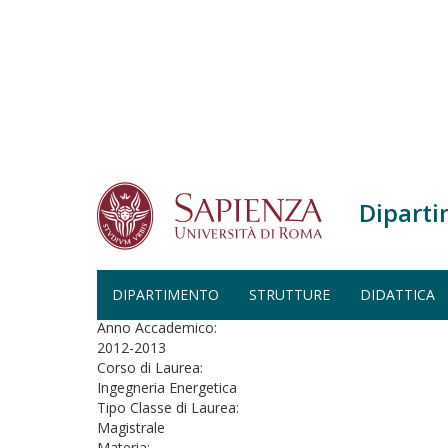
Salta al contenuto principale
Diparti
Home
Fisica dei Plasmi - Ingegneria Energetica (A.A.
FISICA DEI PLASMI - INGEGN
DIPARTIMENTO
STRUTTURE
DIDATTICA
Anno Accademico:
2012-2013
Corso di Laurea:
Ingegneria Energetica
Tipo Classe di Laurea:
Magistrale
Materia: