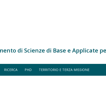
mento di Scienze di Base e Applicate pe
 2012-2013)
ERIA ENERGETICA (A.A. 2012-2013)
RICERCA
PHD
TERRITORIO E TERZA MISSIONE