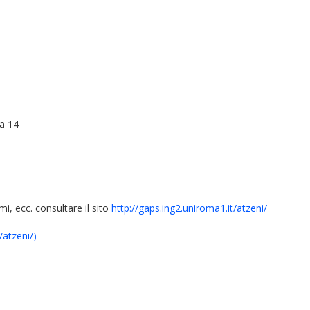
pa 14
i, ecc. consultare il sito
http://gaps.ing2.uniroma1.it/atzeni/
/atzeni/)