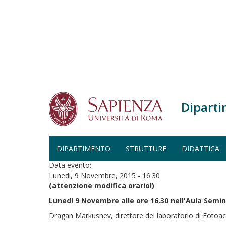
Salta al contenuto principale
Diparti
Home
Seminario
SEMINARIO
DIPARTIMENTO
STRUTTURE
DIDATTICA
Data evento:
Lunedì, 9 Novembre, 2015 - 16:30
(attenzione modifica orario!)
Lunedì 9 Novembre alle ore 16.30 nell'Aula Semin
Dragan Markushev, direttore del laboratorio di Fotoacust