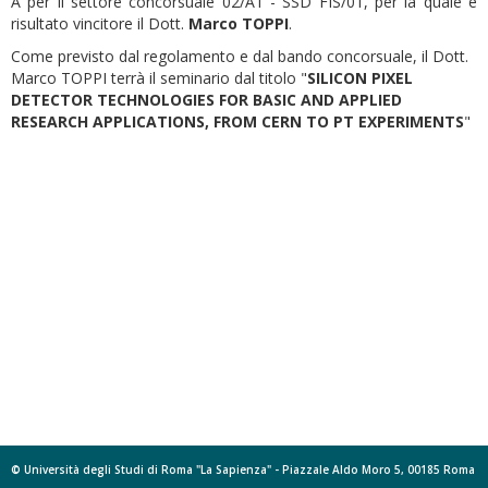
A per il settore concorsuale 02/A1 - SSD FIS/01, per la quale è
risultato vincitore il Dott.
Marco TOPPI
.
Come previsto dal regolamento e dal bando concorsuale, il Dott.
Marco TOPPI terrà il seminario dal titolo "
SILICON PIXEL
DETECTOR TECHNOLOGIES FOR BASIC AND APPLIED
RESEARCH APPLICATIONS, FROM CERN TO PT EXPERIMENTS
"
© Università degli Studi di Roma "La Sapienza" - Piazzale Aldo Moro 5, 00185 Roma