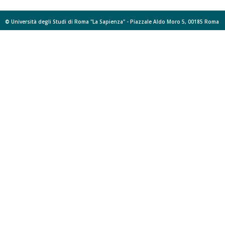
© Università degli Studi di Roma "La Sapienza" - Piazzale Aldo Moro 5, 00185 Roma