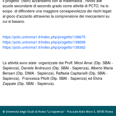
Il progetto "(Non) azzardiamo con la matematica”, rivolto alle
scuole secondarie di secondo grado come attività di PCTO, ha lo
scopo di diffondere una maggiore consapevolezza dei rischi legati
al gioco d’azzardo attraverso la comprensione dei meccanismi su
cui si basano.
https://pcto.uniroma1.it/index.php/progetto/138675
https://pcto.uniroma1.it/index.php/progetto/138699
https://pcto.uniroma1.it/index.php/progetto/138362
Le attività sono state
organizzate dai Proff. Micol Amar (Dip. SBAI -
Sapienza), Daniele Andreucci (Dip. SBAI - Sapienza), Alberto Maria
Bersani (Dip. DIMA - Sapienza), Raffaela Capitanelli (Dip. SBAI -
Sapienza), Francesca Pitolli (Dip. SBAI - Sapienza) ed Elvira
Zappale (Dip. SBAI - Sapienza).
© Università degli Studi di Roma "La Sapienza" - Piazzale Aldo Moro 5, 00185 Roma