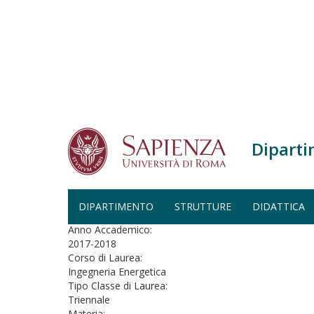
Salta al contenuto principale
Diparti
Home
Geometria - Ingegneria Energetica (A.A. 2017-
GEOMETRIA - INGEGNERIA EN
DIPARTIMENTO
STRUTTURE
DIDATTICA
Anno Accademico:
2017-2018
Corso di Laurea:
Ingegneria Energetica
Tipo Classe di Laurea:
Triennale
Materia: