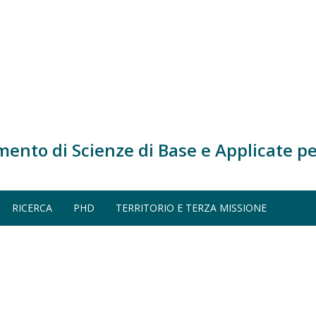
mento di Scienze di Base e Applicate pe
2018)
ERGETICA (A.A. 2017-2018)
RICERCA
PHD
TERRITORIO E TERZA MISSIONE