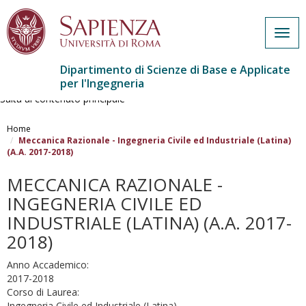
Togg
navig
Dipartimento di Scienze di Base e Applicate
per l'Ingegneria
Salta al contenuto principale
Home
Meccanica Razionale - Ingegneria Civile ed Industriale (Latina)
(A.A. 2017-2018)
MECCANICA RAZIONALE -
INGEGNERIA CIVILE ED
INDUSTRIALE (LATINA) (A.A. 2017-
2018)
Anno Accademico:
2017-2018
Corso di Laurea:
Ingegneria Civile ed Industriale (Latina)