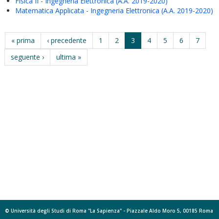
Fisica II - Ingegneria Elettronica (A.A. 2019-2020)
Matematica Applicata - Ingegneria Elettronica (A.A. 2019-2020)
« prima
‹ precedente
1
2
3
4
5
6
7
seguente ›
ultima »
© Università degli Studi di Roma "La Sapienza" - Piazzale Aldo Moro 5, 00185 Roma