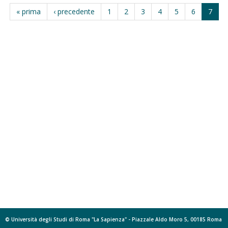
« prima
‹ precedente
1
2
3
4
5
6
7
© Università degli Studi di Roma "La Sapienza" - Piazzale Aldo Moro 5, 00185 Roma