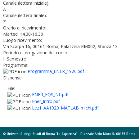
Canale (lettera iniziale):
A
Canale (lettera finale):
Z
Orario di ricevimento:
Martedi 14.30-16.30
Luogo ricevimento:
Via Scarpa 16, 00161 Roma, Palazzina RM002, Stanza 13
Periodo di erogazione del corso:
II Semestre
Programma:
Programma_ENER_1920.pdf
Dispense:
File:
ENER_EQS_NL.pdf
Ener_Intro.pdf
Lez1_AA1920_MATLAB_michi.pdf
© Università degli Studi di Roma "La Sapienza" - Piazzale Aldo Moro 5, 00185 Roma