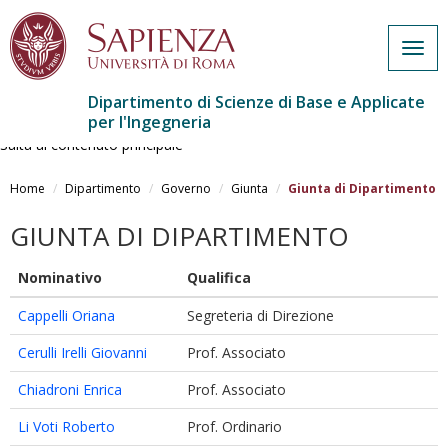
Togg
navig
Dipartimento di Scienze di Base e Applicate
per l'Ingegneria
Salta al contenuto principale
Home
Dipartimento
Governo
Giunta
Giunta di Dipartimento
GIUNTA DI DIPARTIMENTO
Nominativo
Qualifica
Cappelli Oriana
Segreteria di Direzione
Cerulli Irelli Giovanni
Prof. Associato
Chiadroni Enrica
Prof. Associato
Li Voti Roberto
Prof. Ordinario