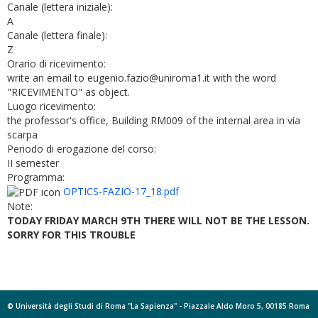
Canale (lettera iniziale):
A
Canale (lettera finale):
Z
Orario di ricevimento:
write an email to eugenio.fazio@uniroma1.it with the word
"RICEVIMENTO" as object.
Luogo ricevimento:
the professor's office, Building RM009 of the internal area in via
scarpa
Periodo di erogazione del corso:
II semester
Programma:
OPTICS-FAZIO-17_18.pdf
Note:
TODAY FRIDAY MARCH 9TH THERE WILL NOT BE THE LESSON.
SORRY FOR THIS TROUBLE
© Università degli Studi di Roma "La Sapienza" - Piazzale Aldo Moro 5, 00185 Roma