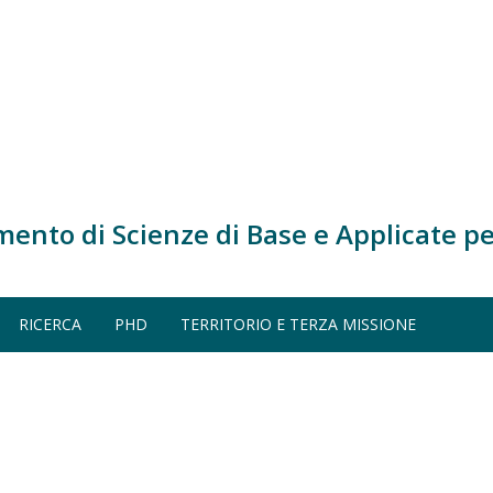
mento di Scienze di Base e Applicate pe
3)
TTRONICA (A.A. 2022-2023)
RICERCA
PHD
TERRITORIO E TERZA MISSIONE