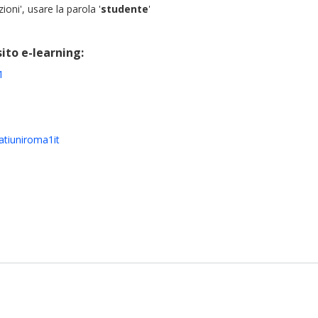
ioni', usare la parola '
studente
'
sito e-learning:
1
ratiuniroma1it