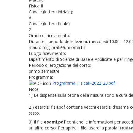
Fisica II
Canale (lettera iniziale):
A
Canale (lettera finale):
Z
Orario di ricevimento:
Durante il periodo delle lezioni: mercoledì 10:00 - 12:0
mauro.migliorati@uniroma1.it
Luogo ricevimento:
Dipartimento di Scienze di Base e Applicate e per l'Ing
Periodo di erogazione del corso:
primo semestre
Programma:
Programma_FisicaII-2022_23.pdf
Note:
1) Le dispense sulla teoria della misura sono a cura del
2 )
esercizi_fisII.pdf contiene vecchi esercizi d'esame co
testo.
3) Il file
esami.pdf
contiene le informazioni per accede
un altro corso. Per aprire il file, usare la parola
'studen