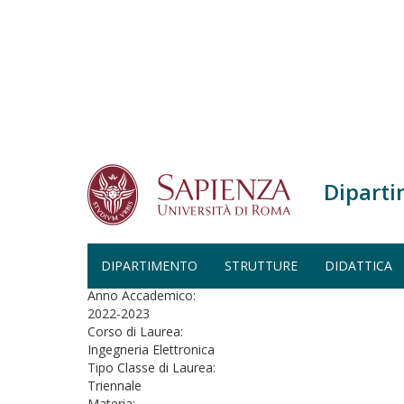
Salta al contenuto principale
Diparti
Home
Fisica II - Ingegneria Elettronica (A.A. 2022-202
FISICA II - INGEGNERIA ELE
DIPARTIMENTO
STRUTTURE
DIDATTICA
Anno Accademico:
2022-2023
Corso di Laurea:
Ingegneria Elettronica
Tipo Classe di Laurea:
Triennale
Materia: