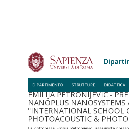
Salta al contenuto principale
Diparti
Home
Emilija Petronijevic - Premio per la migliore pre
OF QUANTUM ELECTRONICS 64th Course Progress in Ph
DIPARTIMENTO
STRUTTURE
DIDATTICA
EMILIJA PETRONIJEVIC - P
NANOPLUS NANOSYSTEMS A
"INTERNATIONAL SCHOOL 
PHOTOACOUSTIC & PHOT
La dottoressa Emilija Petronijevic, assegnista pre