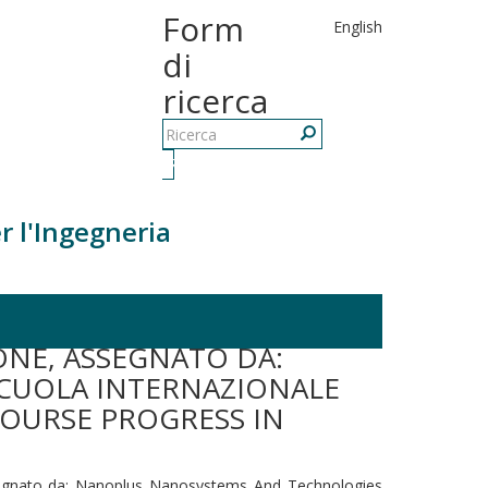
Form
English
di
ricerca
Ricerca
r l'Ingegneria
h, alla Scuola Internazionale "INTERNATIONAL SCHOOL
IONE, ASSEGNATO DA:
CUOLA INTERNAZIONALE
OURSE PROGRESS IN
assegnato da: Nanoplus Nanosystems And Technologies