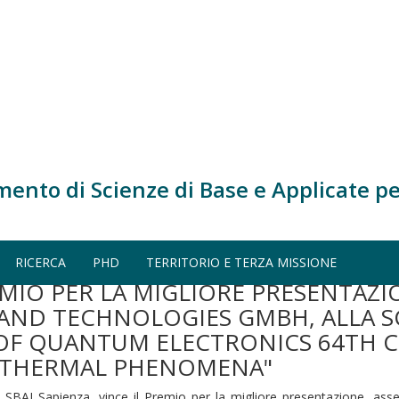
mento di Scienze di Base e Applicate pe
sentazione, assegnato da: Nanoplus Nanosystems And Technologies Gmb
otoacoustic & Photothermal Phenomena"
RICERCA
PHD
TERRITORIO E TERZA MISSIONE
REMIO PER LA MIGLIORE PRESENTAZ
ND TECHNOLOGIES GMBH, ALLA S
OF QUANTUM ELECTRONICS 64TH C
OTHERMAL PHENOMENA"
sso SBAI Sapienza, vince il Premio per la migliore presentazione, 