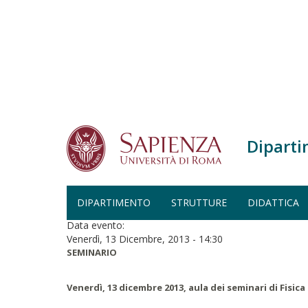
Salta al contenuto principale
Diparti
Home
Seminario
SEMINARIO
DIPARTIMENTO
STRUTTURE
DIDATTICA
Data evento:
Venerdì, 13 Dicembre, 2013 - 14:30
SEMINARIO
Venerdì, 13 dicembre 2013, aula dei seminari di Fisica