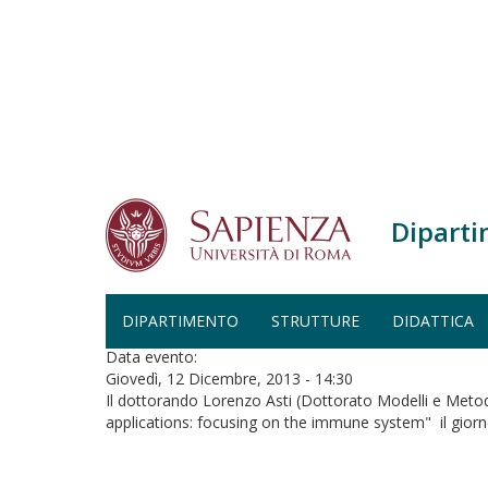
Salta al contenuto principale
Diparti
Home
Seminario
SEMINARIO
DIPARTIMENTO
STRUTTURE
DIDATTICA
Data evento:
Giovedì, 12 Dicembre, 2013 - 14:30
Il dottorando Lorenzo Asti (Dottorato Modelli e Metodi 
applications: focusing on the immune system" il gior