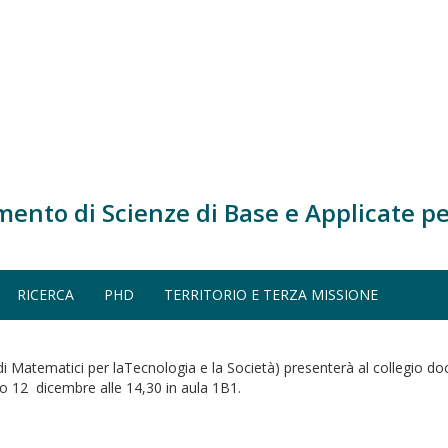
mento di Scienze di Base e Applicate pe
RICERCA
PHD
TERRITORIO E TERZA MISSIONE
Matematici per laTecnologia e la Società) presenterà al collegio docen
no 12 dicembre alle 14,30 in aula 1B1.