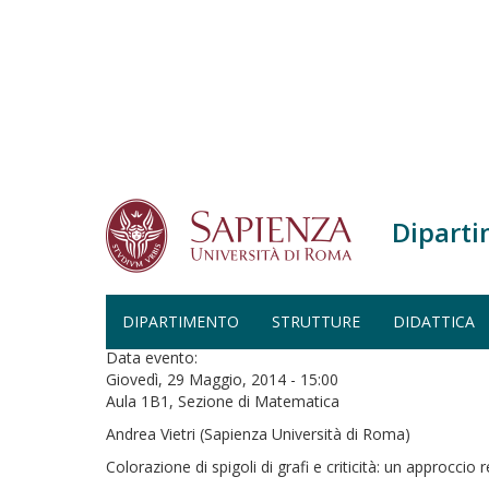
Salta al contenuto principale
Diparti
Home
Seminario
SEMINARIO
DIPARTIMENTO
STRUTTURE
DIDATTICA
Data evento:
Giovedì, 29 Maggio, 2014 - 15:00
Aula 1B1, Sezione di Matematica
Andrea Vietri (Sapienza Università di Roma)
Colorazione di spigoli di grafi e criticità: un approccio 