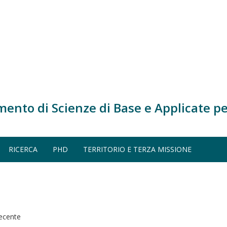
mento di Scienze di Base e Applicate pe
RICERCA
PHD
TERRITORIO E TERZA MISSIONE
recente