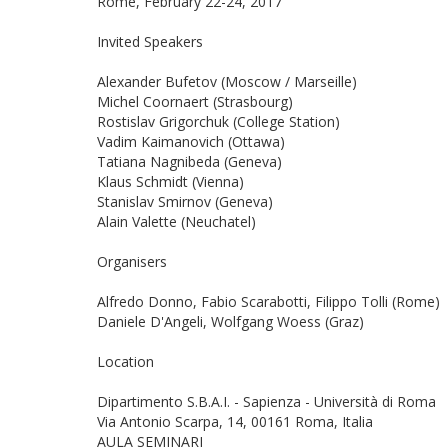
Rome, February 22-24, 2017
Invited Speakers
Alexander Bufetov (Moscow / Marseille)
Michel Coornaert (Strasbourg)
Rostislav Grigorchuk (College Station)
Vadim Kaimanovich (Ottawa)
Tatiana Nagnibeda (Geneva)
Klaus Schmidt (Vienna)
Stanislav Smirnov (Geneva)
Alain Valette (Neuchatel)
Organisers
Alfredo Donno, Fabio Scarabotti, Filippo Tolli (Rome)
Daniele D'Angeli, Wolfgang Woess (Graz)
Location
Dipartimento S.B.A.I. - Sapienza - Università di Roma
Via Antonio Scarpa, 14, 00161 Roma, Italia
AULA SEMINARI