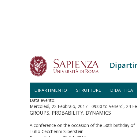
Salta al contenuto principale
Diparti
Home
Convegno
CONVEGNO
DIPARTIMENTO
STRUTTURE
DIDATTICA
Data evento:
Mercoledì, 22 Febbraio, 2017 - 09:00
to
Venerdì, 24 Fe
GROUPS, PROBABILITY, DYNAMICS
A conference on the occasion of the 50th birthday of
Tullio Ceccherini-Silberstein