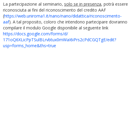
La partecipazione al seminario,
solo se in presenza
, potrà essere
riconosciuta ai fini del riconoscimento del credito AAF
(
https://web.uniroma1.it/nano/nano/didattica/riconoscimento-
aaf
). A tal proposito, coloro che intendono partecipare dovranno
compilare il modulo Google disponibile al seguente link
https://docs.google.com/forms/
d/
171oQ6XLicPpTSulBLrvbtux0mWaI6
iPrs2cPdCGQTgE/edit?
usp=forms_
home&ths=true