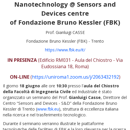
Nanotechnology @ Sensors and
Devices centre
of Fondazione Bruno Kessler (FBK)
Prof. Gianluigi CASSE
Fondazione Bruno Kessler (FBK) - Trento
https://www.fbk.eu/it/
IN PRESENZA
(Edificio RM031 - Aula del Chiostro - Via
Eudossiana 18, Roma)
ON-LINE
(
https://uniroma1.zoom.us/j/2063432192
)
Il giorno
18 giugno
alle ore
10:30
presso l'
aula del Chiostro
della Facoltà di Ingegneria Civile
ed Industriale è stato
organizzato un seminario del Prof.
Gianluigi Casse
, Direttore del
Centro “Sensors and Devices - S&D” della Fondazione Bruno
Kessler di Trento (
www.fbk.eu
), struttura di eccellenza italiana
nella ricerca e nel trasferimento tecnologico.
Durante il seminario verranno illustrate le piattaforme
tecnologiche delle facilities di FBK e la loro rilevanza per la ricerca