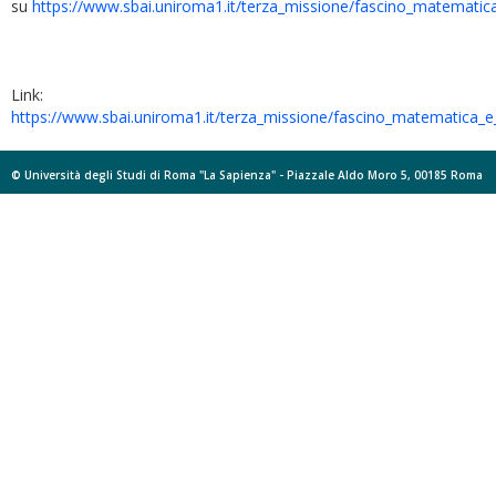
su
https://www.sbai.uniroma1.it/terza_missione/fascino_matematica
Link:
https://www.sbai.uniroma1.it/terza_missione/fascino_matematica_e_
© Università degli Studi di Roma "La Sapienza" - Piazzale Aldo Moro 5, 00185 Roma