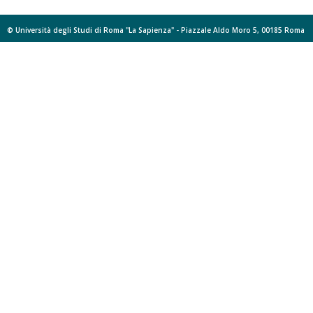
© Università degli Studi di Roma "La Sapienza" - Piazzale Aldo Moro 5, 00185 Roma