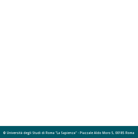
© Università degli Studi di Roma "La Sapienza" - Piazzale Aldo Moro 5, 00185 Roma